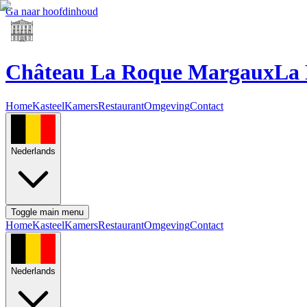
Ga naar hoofdinhoud
Château La Roque Margaux
La
Home
Kasteel
Kamers
Restaurant
Omgeving
Contact
Nederlands
Toggle main menu
Home
Kasteel
Kamers
Restaurant
Omgeving
Contact
Nederlands